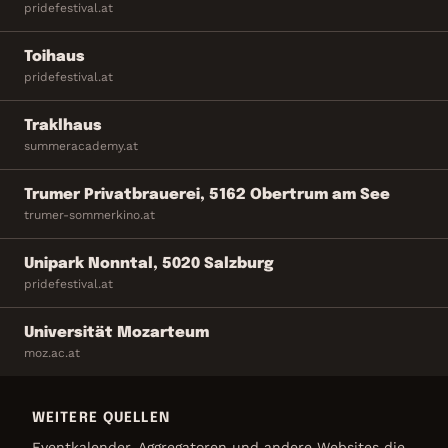
pridefestival.at
Toihaus
pridefestival.at
Traklhaus
summeracademy.at
Trumer Privatbrauerei, 5162 Obertrum am See
trumer-sommerkino.at
Unipark Nonntal, 5020 Salzburg
pridefestival.at
Universität Mozarteum
moz.ac.at
WEITERE QUELLEN
Eventkalender, Aggregatoren und andere Websites die