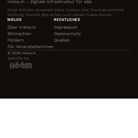
nixlos.in - digitale Infrastruktur für alle.
Diese Website verwendet keine Cookies, kein Tracking und keine
Werbung. Deshalb gibt es hier auch keinen Cookie-Banner.
NIXLOS
RECHTLICHES
Über nixlos.in
Impressum
Mitmachen
Datenschutz
Fördern
Quellen
Für Veranstalterinnen
© 2026 nixlos.in
website by