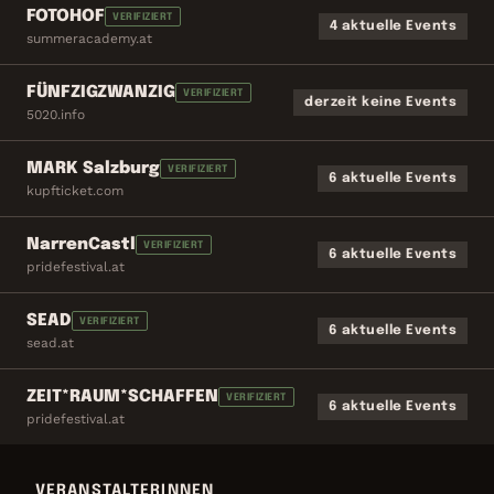
FOTOHOF
VERIFIZIERT
4 aktuelle Events
summeracademy.at
FÜNFZIGZWANZIG
VERIFIZIERT
derzeit keine Events
5020.info
MARK Salzburg
VERIFIZIERT
6 aktuelle Events
kupfticket.com
NarrenCastl
VERIFIZIERT
6 aktuelle Events
pridefestival.at
SEAD
VERIFIZIERT
6 aktuelle Events
sead.at
ZEIT*RAUM*SCHAFFEN
VERIFIZIERT
6 aktuelle Events
pridefestival.at
VERANSTALTERINNEN