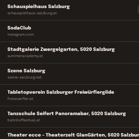
Schauspielhaus Salzburg
schauspielhaus-salzburg.at
SodaClub
instagram.com
Stadtgalerie Zwergelgarten, 5020 Salzburg
summeracademy.at
Szene Salzburg
szene-salzburg.net
Tabletopverein Salzburger Freiwürflergilde
freiwuerfler.at
Tanzschule Seifert Panoramabar, 5020 Salzburg
bahnhoffestival.at
Theater ecce – Theaterzelt GlanGärten, 5020 Salzbu