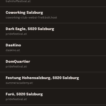
bahnhoffestival.at
Coworking Salzburg
coworking-club-websi-7re9.bolt.host
Dark Eagle, 5020 Salzburg
pridefestival.at
DasKino
daskino.at
DomQuartier
pridefestival.at
Festung Hohensalzburg, 5020 Salzburg
summeracademy.at
Furō, 5020 Salzburg
pridefestival.at