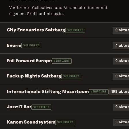
Verifizierte Collectives und Veranstalterinnen mit
eigenem Profil auf nixlos.in.
City Encounters Salzburg
0 aktu
VERIFIZIERT
Enorm
4 aktu
VERIFIZIERT
Fail Forward Europe
0 aktu
VERIFIZIERT
Fuckup Nights Salzburg
0 aktu
VERIFIZIERT
Internationale Stiftung Mozarteum
198 aktu
VERIFIZIERT
Jazz:IT Bar
0 aktu
VERIFIZIERT
Kanom Soundsystem
1 aktu
VERIFIZIERT