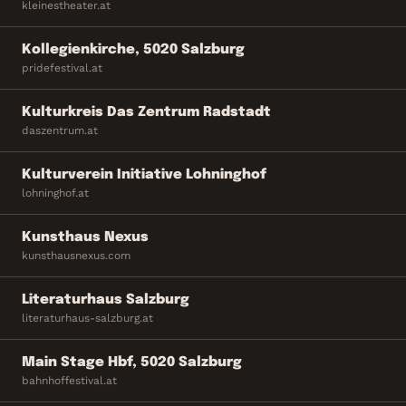
kleinestheater.at
Kollegienkirche, 5020 Salzburg
pridefestival.at
Kulturkreis Das Zentrum Radstadt
daszentrum.at
Kulturverein Initiative Lohninghof
lohninghof.at
Kunsthaus Nexus
kunsthausnexus.com
Literaturhaus Salzburg
literaturhaus-salzburg.at
Main Stage Hbf, 5020 Salzburg
bahnhoffestival.at