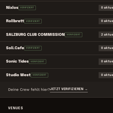
Nixlos
0 aktu
VERIFIZIERT
Rollbrett
0 aktu
VERIFIZIERT
SALZBURG CLUB COMMISSION
2 aktu
VERIFIZIERT
Soli.Cafe
0 aktu
VERIFIZIERT
Sonic Tides
0 aktu
VERIFIZIERT
Studio West
0 aktu
VERIFIZIERT
Deine Crew fehlt hier?
JETZT VERIFIZIEREN
→
VENUES